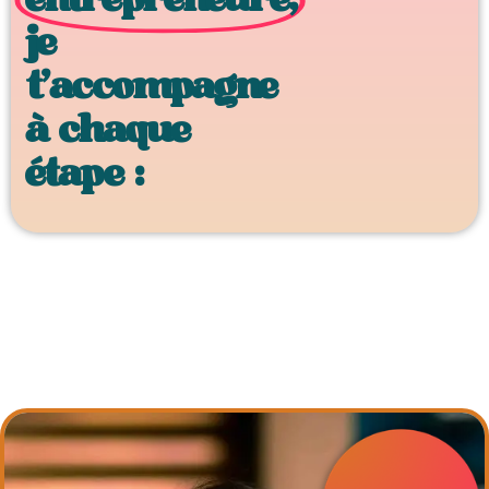
je
t’accompagne
à chaque
étape :