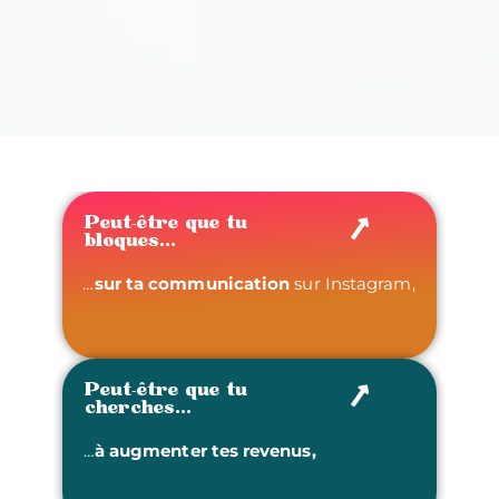
Peut-être que tu
bloques...
…
sur ta communication
sur Instagram,
Peut-être que tu
cherches...
…
à augmenter tes revenus,