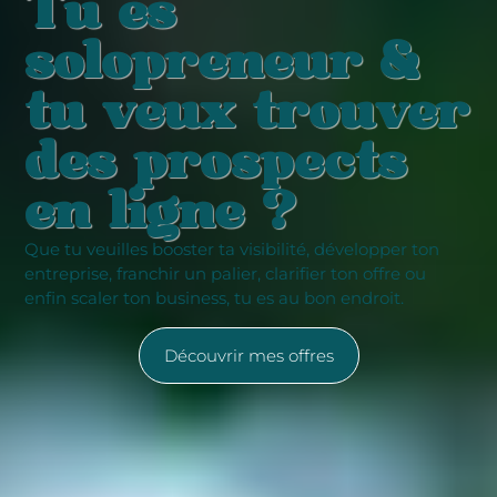
Tu es
solopreneur &
tu veux trouver
des prospects
en ligne ?
Que tu veuilles booster ta visibilité, développer ton
entreprise, franchir un palier, clarifier ton offre ou
enfin scaler ton business, tu es au bon endroit.
Découvrir mes offres