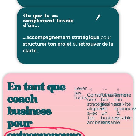
Ou que tu as
simplement besoin
d’un...
…accompagnement stratégique
pour
structurer ton projet
et
retrouver de la
clarté
.
En tant que
Lever
tes
Construire
Transformer
Rendre
coach
freins
une
ton
ton
stratégie
business
activité
business
alignée
en
épanouis
avec
un
&
tes
business
durable
pour
ambitions
rentable
entrepreneure,