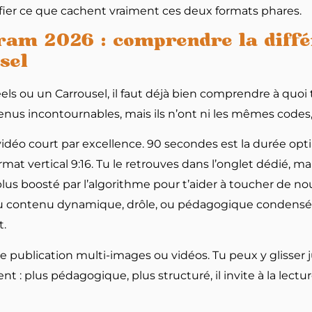
fier ce que cachent vraiment ces deux formats phares.
ram 2026 : comprendre la diffé
sel
els ou un Carrousel, il faut déjà bien comprendre à quoi t
nus incontournables, mais ils n’ont ni les mêmes codes,
t vidéo court par excellence. 90 secondes est la durée o
rmat vertical 9:16. Tu le retrouves dans l’onglet dédié, ma
le plus boosté par l’algorithme pour t’aider à toucher de no
du contenu dynamique, drôle, ou pédagogique condensé.
t.
 une publication multi-images ou vidéos. Tu peux y glisser ju
t : plus pédagogique, plus structuré, il invite à la lectur