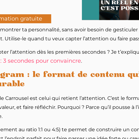
mation gratuite
montrer ta personnalité, sans avoir besoin de gesticuler
. Utilise-le quand tu veux capter l’attention ou faire pa
r l’attention dès les premières secondes ? Je t’explique
 : 3 secondes pour convaincre
.
gram : le format de contenu qu
urable
, le Carrousel est celui qui retient l’attention. C’est le fo
aleur, et faire réfléchir. Pourquoi ? Parce qu’il pousse à l’i
.
lement au ratio 1:1 ou 4:5) te permet de construire un
est l’endroit parfait pour faire passer une idée forte ou cr