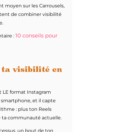
t moyen sur les Carrousels,
ent de combiner visibilité
e.
10 conseils pour
taire :
a visibilité en
est LE format Instagram
 smartphone, et il capte
orithme : plus ton Reels
à de ta communauté actuelle.
ocessus, un bout de ton