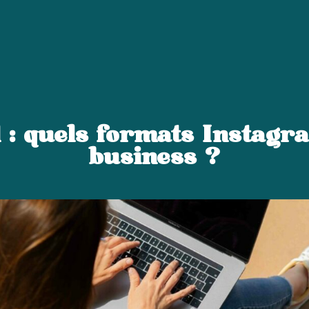
Témoignages
Blog
Mes ressources gratuites
Qu
 : quels formats Instagr
business ?