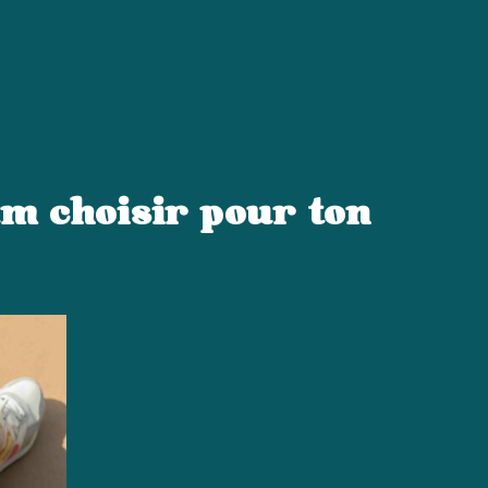
Prendre RDV
i suis-je ?
Contact
am choisir pour ton