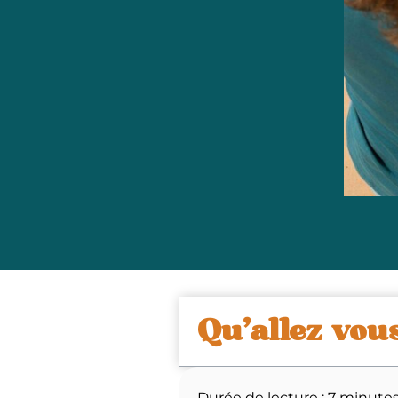
Qu'allez vou
Durée de lecture :
7
minute