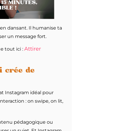
 en dansant. Il humanise ta
sser un message fort.
Attirer
 tout ici :
i crée de
rmat Instagram idéal pour
nteraction : on swipe, on lit,
 contenu pédagogique ou
euser un sujet. Et Instagram